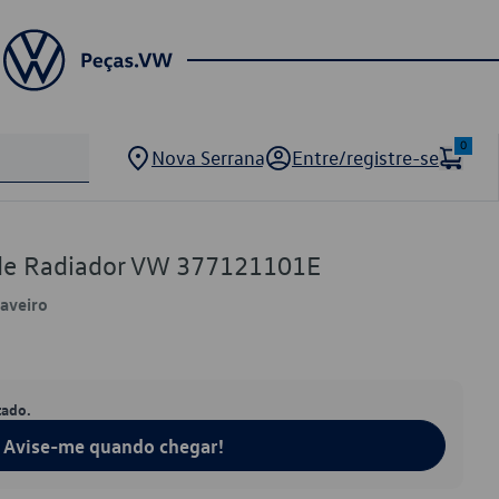
0
Nova Serrana
Entre/registre-se
de Radiador VW 377121101E
Saveiro
tado.
Avise-me quando chegar!