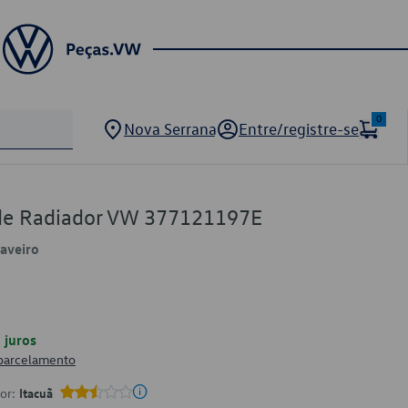
0
Nova Serrana
Entre/registre-se
de Radiador VW 377121197E
Saveiro
juros
 parcelamento
por:
Itacuã