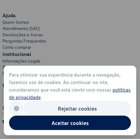
Ajuda
Quem Somos
Atendimento (SAC)
Devoluções e trocas
Perguntas Frequentes
Como comprar
Institucional
Informações Legais
Política de Privacidade
Política de Cookies
Para otimizar sua experiência durante a navegação,
fazemos uso de cookies. Ao continuar no site,
Formas de Pagamento
consideramos que você está ciente com nossas
políticas
de privacidade
.
Segurança
Rejeitar cookies
Aceitar cookies