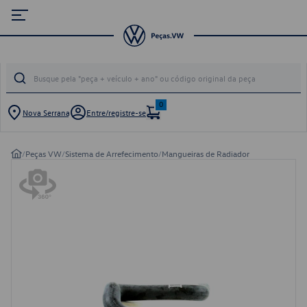
0
Nova Serrana
Entre/registre-se
/
Peças VW
/
Sistema de Arrefecimento
/
Mangueiras de Radiador