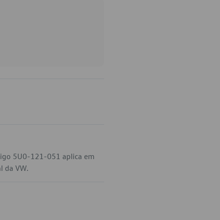
digo 5U0-121-051 aplica em
al da VW.