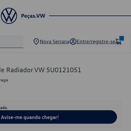
0
Nova Serrana
Entre/registre-se
de Radiador VW 5U0121051
yage
tado.
Avise-me quando chegar!