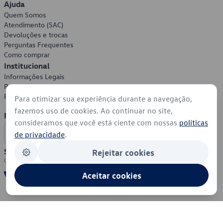
Ajuda
Quem Somos
Atendimento (SAC)
Devoluções e trocas
Perguntas Frequentes
Como comprar
Institucional
Informações Legais
Política de Privacidade
Política de Cookies
Para otimizar sua experiência durante a navegação,
fazemos uso de cookies. Ao continuar no site,
Formas de Pagamento
consideramos que você está ciente com nossas
políticas
de privacidade
.
Segurança
Rejeitar cookies
Aceitar cookies