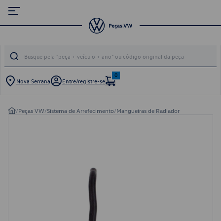
0
Nova Serrana
Entre/registre-se
/
Peças VW
/
Sistema de Arrefecimento
/
Mangueiras de Radiador