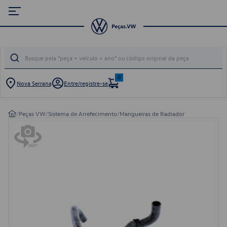
0
Nova Serrana
Entre/registre-se
/
Peças VW
/
Sistema de Arrefecimento
/
Mangueiras de Radiador