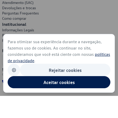
Atendimento (SAC)
Devoluções e trocas
Perguntas Frequentes
Como comprar
Institucional
Informações Legais
Política de Privacidade
Política de Cookies
Para otimizar sua experiência durante a navegação,
fazemos uso de cookies. Ao continuar no site,
Formas de Pagamento
consideramos que você está ciente com nossas
políticas
de privacidade
.
Segurança
Rejeitar cookies
Aceitar cookies
© 2026 - Volkswagen do Brasil - Todos os direitos reservados