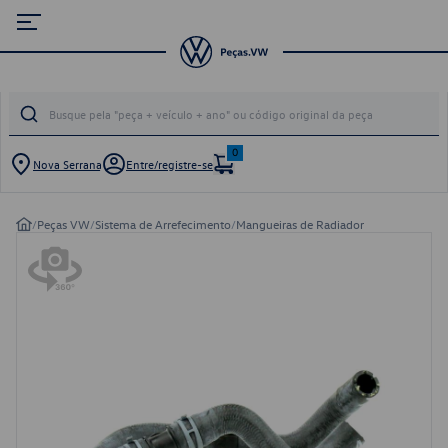
0
Nova Serrana
Entre/registre-se
/
Peças VW
/
Sistema de Arrefecimento
/
Mangueiras de Radiador