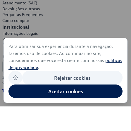
Atendimento (SAC)
Devoluções e trocas
Perguntas Frequentes
Como comprar
Institucional
Informações Legais
Política de Privacidade
Política de Cookies
Para otimizar sua experiência durante a navegação,
fazemos uso de cookies. Ao continuar no site,
Formas de Pagamento
consideramos que você está ciente com nossas
políticas
de privacidade
.
Segurança
Rejeitar cookies
Aceitar cookies
© 2026 - Volkswagen do Brasil - Todos os direitos reservados