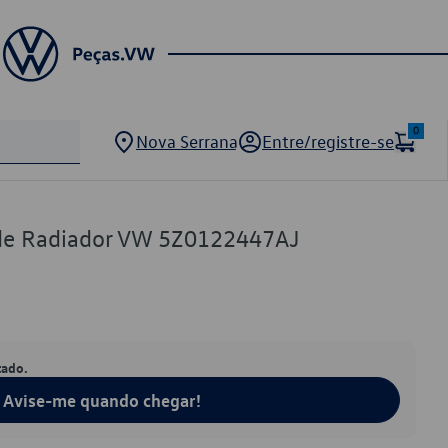
0
Nova Serrana
Entre/registre-se
de Radiador VW 5Z0122447AJ
tado.
Avise-me quando chegar!