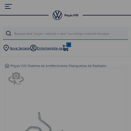
0
Nova Serrana
Entre/registre-se
/
Peças VW
/
Sistema de Arrefecimento
/
Mangueiras de Radiador