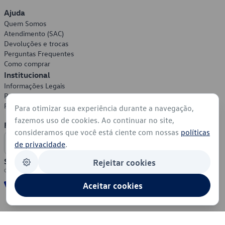
Ajuda
Quem Somos
Atendimento (SAC)
Devoluções e trocas
Perguntas Frequentes
Como comprar
Institucional
Informações Legais
Política de Privacidade
Política de Cookies
Para otimizar sua experiência durante a navegação,
fazemos uso de cookies. Ao continuar no site,
Formas de Pagamento
consideramos que você está ciente com nossas
políticas
de privacidade
.
Segurança
Rejeitar cookies
Aceitar cookies