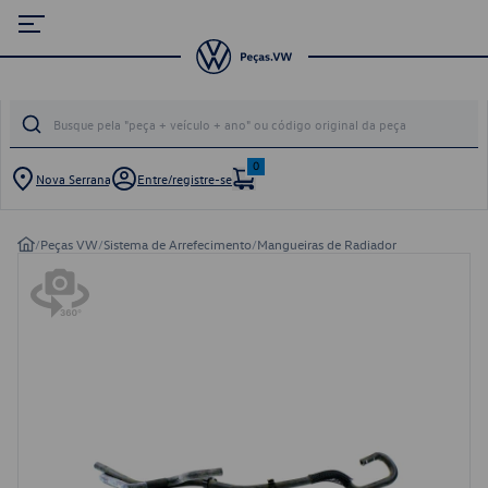
0
Nova Serrana
Entre/registre-se
/
Peças VW
/
Sistema de Arrefecimento
/
Mangueiras de Radiador