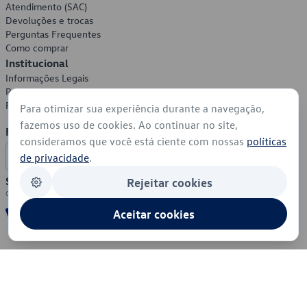
Atendimento (SAC)
Devoluções e trocas
Perguntas Frequentes
Como comprar
Institucional
Informações Legais
Política de Privacidade
Política de Cookies
Para otimizar sua experiência durante a navegação,
fazemos uso de cookies. Ao continuar no site,
Formas de Pagamento
consideramos que você está ciente com nossas
políticas
de privacidade
.
Segurança
Rejeitar cookies
Aceitar cookies
© 2026 - Volkswagen do Brasil - Todos os direitos reservados