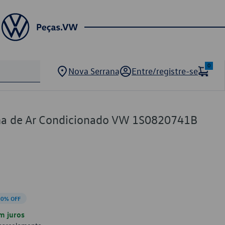
0
Nova Serrana
Entre/registre-se
ma de Ar Condicionado VW 1S0820741B
10% OFF
m juros