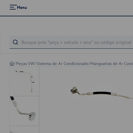
Menu
/
Peças VW
/
Sistema de Ar Condicionado
/
Mangueiras de Ar Cond