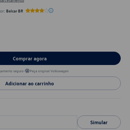
 parcelamento
por:
Belcar BR
Comprar agora
•
gamento seguro
Peça original Volkswagen
Adicionar ao carrinho
Simular