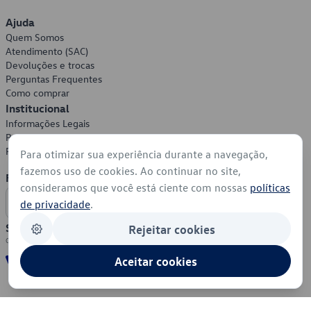
Ajuda
Quem Somos
Atendimento (SAC)
Devoluções e trocas
Perguntas Frequentes
Como comprar
Institucional
Informações Legais
Política de Privacidade
Política de Cookies
Para otimizar sua experiência durante a navegação,
fazemos uso de cookies. Ao continuar no site,
Formas de Pagamento
consideramos que você está ciente com nossas
políticas
de privacidade
.
Segurança
Rejeitar cookies
Aceitar cookies