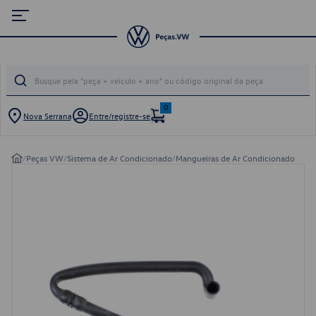
0
Nova Serrana
Entre/registre-se
/
Peças VW
/
Sistema de Ar Condicionado
/
Mangueiras de Ar Condicionado