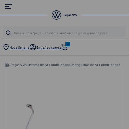
0
Nova Serrana
Entre/registre-se
/
Peças VW
/
Sistema de Ar Condicionado
/
Mangueiras de Ar Condicionado