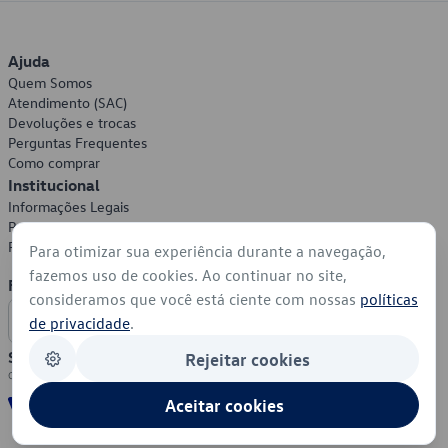
Ajuda
Quem Somos
Atendimento (SAC)
Devoluções e trocas
Perguntas Frequentes
Como comprar
Institucional
Informações Legais
Política de Privacidade
Política de Cookies
Para otimizar sua experiência durante a navegação,
fazemos uso de cookies. Ao continuar no site,
Formas de Pagamento
consideramos que você está ciente com nossas
políticas
de privacidade
.
Segurança
Rejeitar cookies
Aceitar cookies