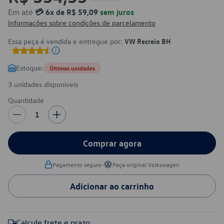
Em até
💳 6x de R$ 59,09
sem juros
Informações sobre condições de parcelamento
Essa peça é vendida e entregue por:
VW Recreio BH
Estoque:
Últimas unidades
3 unidades disponíveis
Quantidade
1
Comprar agora
•
Pagamento seguro
Peça original Volkswagen
Adicionar ao carrinho
Calcule frete e prazo