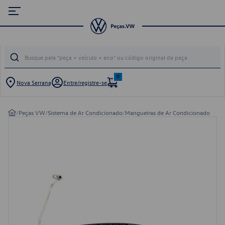
0
Nova Serrana
Entre/registre-se
/
Peças VW
/
Sistema de Ar Condicionado
/
Mangueiras de Ar Condicionado