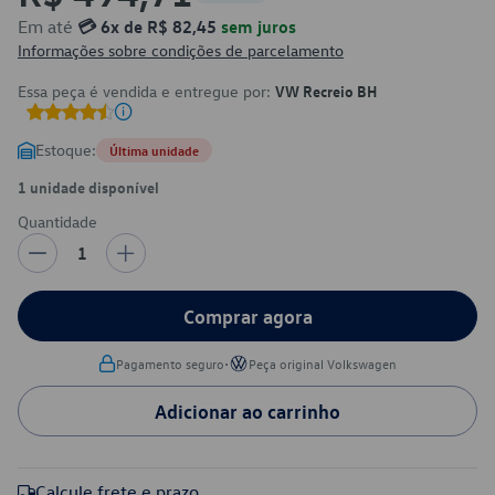
Em até
💳 6x de R$ 82,45
sem juros
Informações sobre condições de parcelamento
Essa peça é vendida e entregue por:
VW Recreio BH
Estoque:
Última unidade
1 unidade disponível
Quantidade
1
Comprar agora
•
Pagamento seguro
Peça original Volkswagen
Adicionar ao carrinho
Calcule frete e prazo