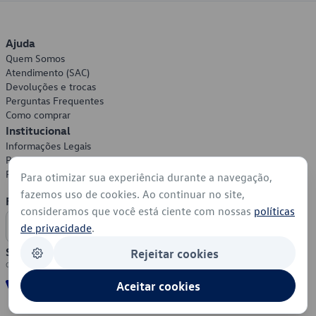
Ajuda
Quem Somos
Atendimento (SAC)
Devoluções e trocas
Perguntas Frequentes
Como comprar
Institucional
Informações Legais
Política de Privacidade
Política de Cookies
Para otimizar sua experiência durante a navegação,
fazemos uso de cookies. Ao continuar no site,
Formas de Pagamento
consideramos que você está ciente com nossas
políticas
de privacidade
.
Segurança
Rejeitar cookies
Aceitar cookies