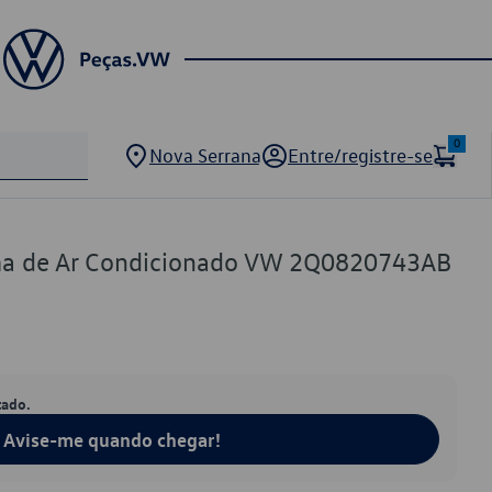
0
Nova Serrana
Entre/registre-se
ma de Ar Condicionado VW 2Q0820743AB
tado.
Avise-me quando chegar!