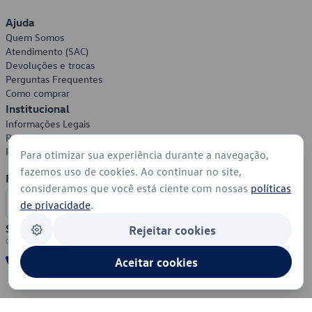
Ajuda
Quem Somos
Atendimento (SAC)
Devoluções e trocas
Perguntas Frequentes
Como comprar
Institucional
Informações Legais
Política de Privacidade
Política de Cookies
Para otimizar sua experiência durante a navegação,
fazemos uso de cookies. Ao continuar no site,
Formas de Pagamento
consideramos que você está ciente com nossas
políticas
de privacidade
.
Segurança
Rejeitar cookies
Aceitar cookies