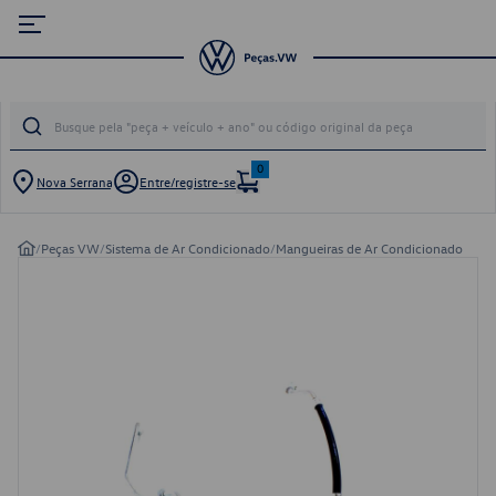
0
Nova Serrana
Entre/registre-se
/
Peças VW
/
Sistema de Ar Condicionado
/
Mangueiras de Ar Condicionado