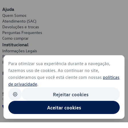
Ajuda
Quem Somos
Atendimento (SAC)
Devoluções e trocas
Perguntas Frequentes
Como comprar
Institucional
Informações Legais
Política de Privacidade
Política de Cookies
Para otimizar sua experiência durante a navegação,
fazemos uso de cookies. Ao continuar no site,
Formas de Pagamento
consideramos que você está ciente com nossas
políticas
de privacidade
.
Segurança
Rejeitar cookies
Aceitar cookies