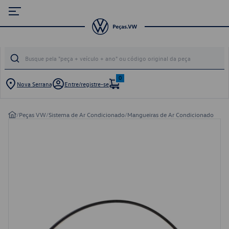
0
Nova Serrana
Entre/registre-se
/
Peças VW
/
Sistema de Ar Condicionado
/
Mangueiras de Ar Condicionado