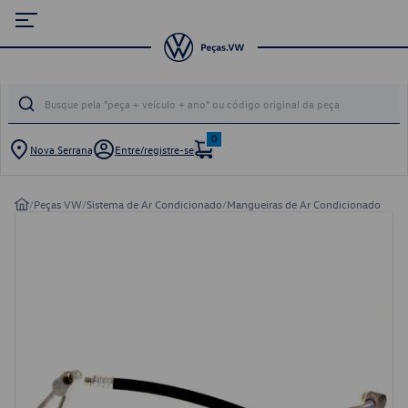
0
Nova Serrana
Entre/registre-se
/
Peças VW
/
Sistema de Ar Condicionado
/
Mangueiras de Ar Condicionado