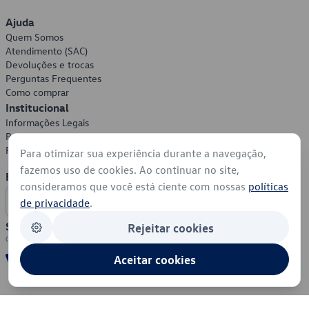
Ajuda
Quem Somos
Atendimento (SAC)
Devoluções e trocas
Perguntas Frequentes
Como comprar
Institucional
Informações Legais
Política de Privacidade
Política de Cookies
Para otimizar sua experiência durante a navegação,
fazemos uso de cookies. Ao continuar no site,
Formas de Pagamento
consideramos que você está ciente com nossas
políticas
de privacidade
.
Segurança
Rejeitar cookies
Aceitar cookies