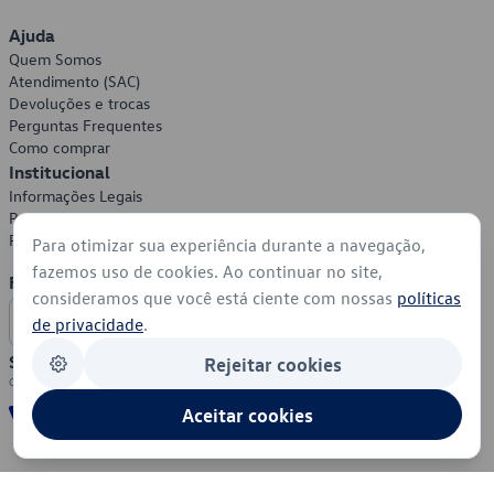
Ajuda
Quem Somos
Atendimento (SAC)
Devoluções e trocas
Perguntas Frequentes
Como comprar
Institucional
Informações Legais
Política de Privacidade
Política de Cookies
Para otimizar sua experiência durante a navegação,
fazemos uso de cookies. Ao continuar no site,
Formas de Pagamento
consideramos que você está ciente com nossas
políticas
de privacidade
.
Segurança
Rejeitar cookies
Aceitar cookies