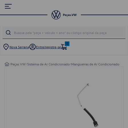
0
Nova Serrana
Entre/registre-se
/
Peças VW
/
Sistema de Ar Condicionado
/
Mangueiras de Ar Condicionado