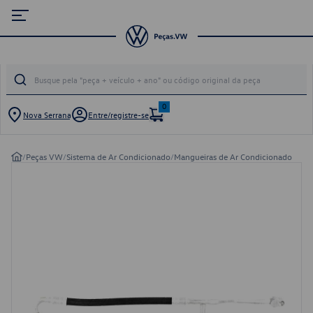
0
Nova Serrana
Entre/registre-se
/
Peças VW
/
Sistema de Ar Condicionado
/
Mangueiras de Ar Condicionado