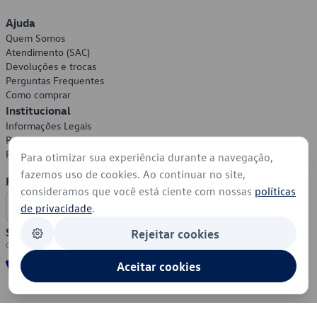
Ajuda
Quem Somos
Atendimento (SAC)
Devoluções e trocas
Perguntas Frequentes
Como comprar
Institucional
Informações Legais
Política de Privacidade
Política de Cookies
Para otimizar sua experiência durante a navegação,
fazemos uso de cookies. Ao continuar no site,
Formas de Pagamento
consideramos que você está ciente com nossas
políticas
de privacidade
.
Segurança
Rejeitar cookies
Aceitar cookies