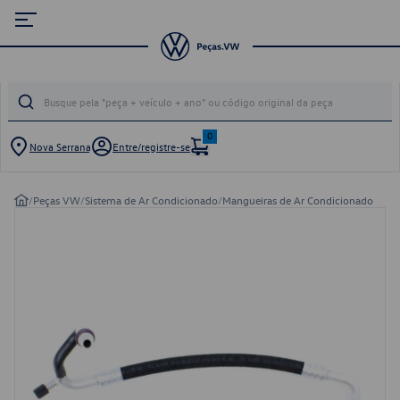
0
Nova Serrana
Entre/registre-se
/
Peças VW
/
Sistema de Ar Condicionado
/
Mangueiras de Ar Condicionado