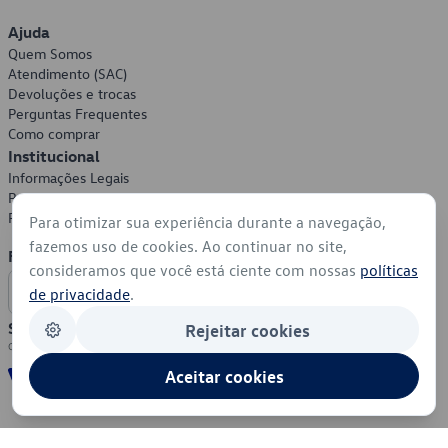
Ajuda
Quem Somos
Atendimento (SAC)
Devoluções e trocas
Perguntas Frequentes
Como comprar
Institucional
Informações Legais
Política de Privacidade
Política de Cookies
Para otimizar sua experiência durante a navegação,
fazemos uso de cookies. Ao continuar no site,
Formas de Pagamento
consideramos que você está ciente com nossas
políticas
de privacidade
.
Segurança
Rejeitar cookies
Aceitar cookies