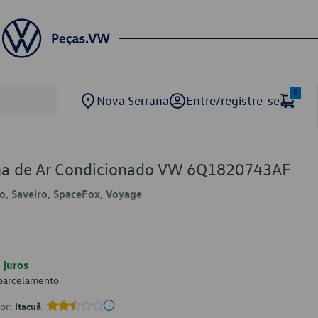
0
Nova Serrana
Entre/registre-se
ma de Ar Condicionado VW 6Q1820743AF
lo, Saveiro, SpaceFox, Voyage
juros
 parcelamento
por:
Itacuã