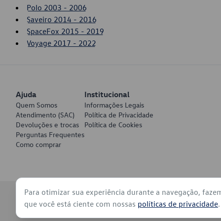
Polo 2003 - 2006
Saveiro 2014 - 2016
SpaceFox 2015 - 2019
Voyage 2017 - 2022
Ajuda
Institucional
Quem Somos
Informações Legais
Atendimento (SAC)
Política de Privacidade
Devoluções e trocas
Política de Cookies
Perguntas Frequentes
Como comprar
Para otimizar sua experiência durante a navegação, faze
© 2026 - Volkswagen do Brasil - Todos os direitos reservados
que você está ciente com nossas
políticas de privacidade
.