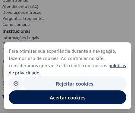
Quem Somos
Atendimento (SAC)
Devoluções e trocas
Perguntas Frequentes
Como comprar
Institucional
Informações Legais
Política de Privacidade
Política de Cookies
Para otimizar sua experiência durante a navegação,
fazemos uso de cookies. Ao continuar no site,
Formas de Pagamento
consideramos que você está ciente com nossas
políticas
de privacidade
.
Segurança
Rejeitar cookies
Aceitar cookies
© 2026 - Volkswagen do Brasil - Todos os direitos reservados