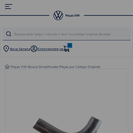
0
Nova Serrana
Entre/registre-se
/
Peças VW
/
Busca Simplificada
/
Peças por Código Original