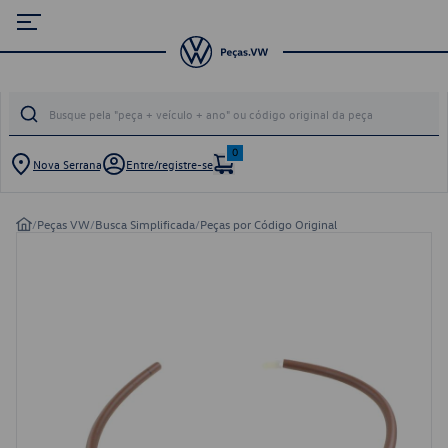
0
Nova Serrana
Entre/registre-se
/
Peças VW
/
Busca Simplificada
/
Peças por Código Original