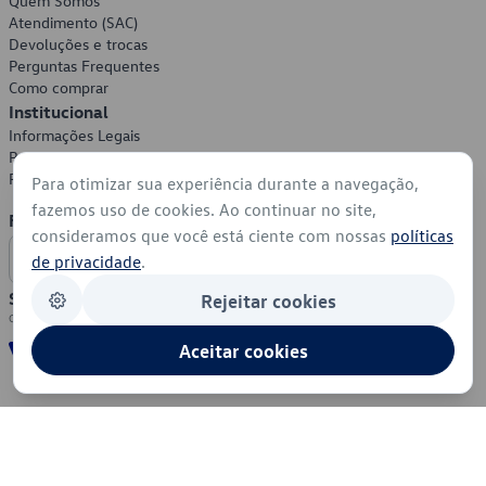
Quem Somos
Atendimento (SAC)
Devoluções e trocas
Perguntas Frequentes
Como comprar
Institucional
Informações Legais
Política de Privacidade
Política de Cookies
Para otimizar sua experiência durante a navegação,
fazemos uso de cookies. Ao continuar no site,
Formas de Pagamento
consideramos que você está ciente com nossas
políticas
de privacidade
.
Segurança
Rejeitar cookies
Aceitar cookies
© 2026 - Volkswagen do Brasil - Todos os direitos reservados