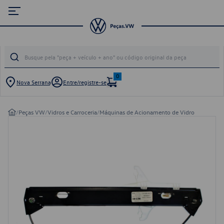
0
Nova Serrana
Entre/registre-se
/
Peças VW
/
Vidros e Carroceria
/
Máquinas de Acionamento de Vidro