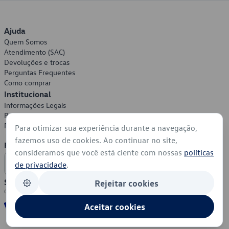
Ajuda
Quem Somos
Atendimento (SAC)
Devoluções e trocas
Perguntas Frequentes
Como comprar
Institucional
Informações Legais
Política de Privacidade
Política de Cookies
Para otimizar sua experiência durante a navegação,
fazemos uso de cookies. Ao continuar no site,
Formas de Pagamento
consideramos que você está ciente com nossas
políticas
de privacidade
.
Segurança
Rejeitar cookies
Aceitar cookies