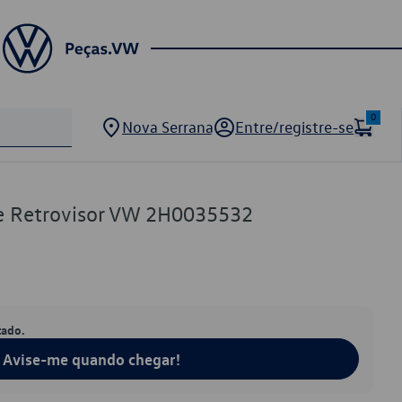
0
Nova Serrana
Entre/registre-se
e Retrovisor VW 2H0035532
tado.
Avise-me quando chegar!