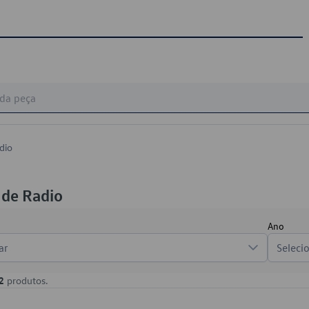
dio
 de Radio
Ano
ar
Seleci
2
produtos.