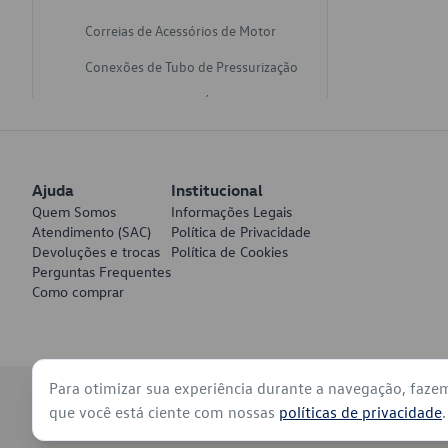
Correias de Acessórios de Motor
Conexões de Tubo de Pressurização
Varetas de Nivel de Óleo
Catalisadores de Escapamento
Freios
Ajuda
Institucional
Discos de Freio
Quem Somos
Informações Legais
Atendimento (SAC)
Política de Privacidade
Juntas de Bomba de Vácuo
Devoluções e trocas
Política de Cookies
Perguntas Frequentes
Mangueiras de Vácuo de Servo
Como comprar
Tubos de Freio
Pratos de Disco de Freio
Para otimizar sua experiência durante a navegação, faze
Travas de Pastilha de Freio
© 2026 - Volkswagen do Brasil - Todos os direitos reservados
que você está ciente com nossas
políticas de privacidade
.
Fluídos de Freio