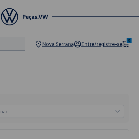
0
Nova Serrana
Entre/registre-se
onar