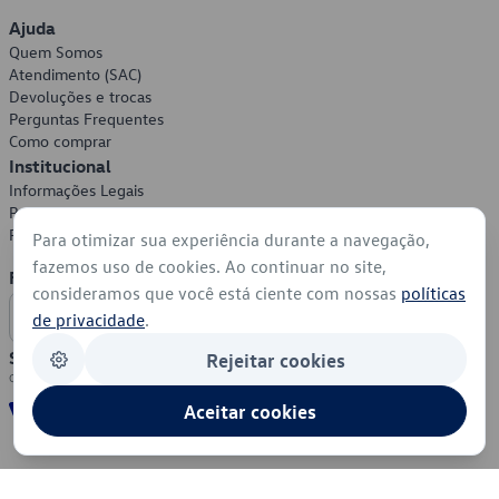
Ajuda
Quem Somos
Atendimento (SAC)
Devoluções e trocas
Perguntas Frequentes
Como comprar
Institucional
Informações Legais
Política de Privacidade
Política de Cookies
Para otimizar sua experiência durante a navegação,
fazemos uso de cookies. Ao continuar no site,
Formas de Pagamento
consideramos que você está ciente com nossas
políticas
de privacidade
.
Segurança
Rejeitar cookies
Aceitar cookies