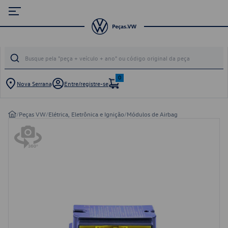
0
Nova Serrana
Entre/registre-se
/
Peças VW
/
Elétrica, Eletrônica e Ignição
/
Módulos de Airbag