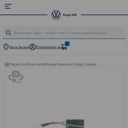
0
Nova Serrana
Entre/registre-se
/
Peças VW
/
Busca Simplificada
/
Peças por Código Original