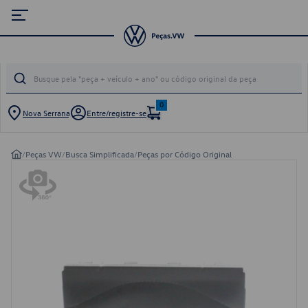
0
Nova Serrana
Entre/registre-se
/
Peças VW
/
Busca Simplificada
/
Peças por Código Original