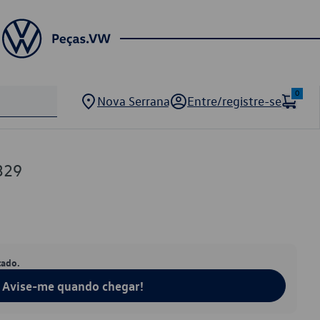
0
Nova Serrana
Entre/registre-se
329
tado.
Avise-me quando chegar!