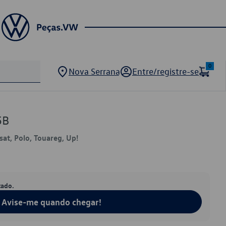
0
Nova Serrana
Entre/registre-se
5B
at, Polo, Touareg, Up!
tado.
Avise-me quando chegar!