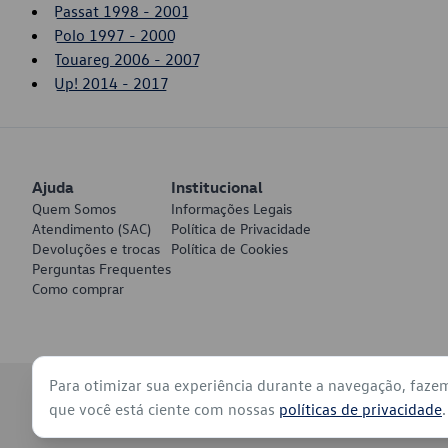
Passat 1998 - 2001
Polo 1997 - 2000
Touareg 2006 - 2007
Up! 2014 - 2017
Ajuda
Institucional
Quem Somos
Informações Legais
Atendimento (SAC)
Política de Privacidade
Devoluções e trocas
Política de Cookies
Perguntas Frequentes
Como comprar
Para otimizar sua experiência durante a navegação, faze
© 2026 - Volkswagen do Brasil - Todos os direitos reservados
que você está ciente com nossas
políticas de privacidade
.