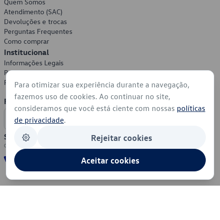
Quem Somos
Atendimento (SAC)
Devoluções e trocas
Perguntas Frequentes
Como comprar
Institucional
Informações Legais
Política de Privacidade
Política de Cookies
Para otimizar sua experiência durante a navegação,
fazemos uso de cookies. Ao continuar no site,
Formas de Pagamento
consideramos que você está ciente com nossas
políticas
de privacidade
.
Segurança
Rejeitar cookies
Aceitar cookies
© 2026 - Volkswagen do Brasil - Todos os direitos reservados