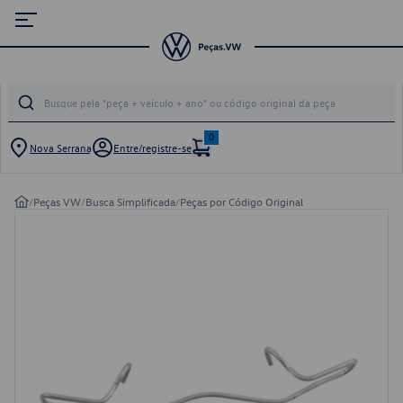
0
Nova Serrana
Entre/registre-se
/
Peças VW
/
Busca Simplificada
/
Peças por Código Original