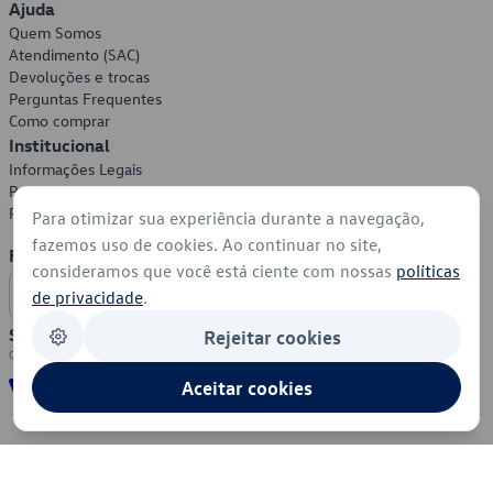
Ajuda
Quem Somos
Atendimento (SAC)
Devoluções e trocas
Perguntas Frequentes
Como comprar
Institucional
Informações Legais
Política de Privacidade
Política de Cookies
Para otimizar sua experiência durante a navegação,
fazemos uso de cookies. Ao continuar no site,
Formas de Pagamento
consideramos que você está ciente com nossas
políticas
de privacidade
.
Segurança
Rejeitar cookies
Aceitar cookies