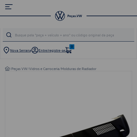
0
Nova Serrana
Entre/registre-se
/
Peças VW
/
Vidros e Carroceria
/
Molduras de Radiador