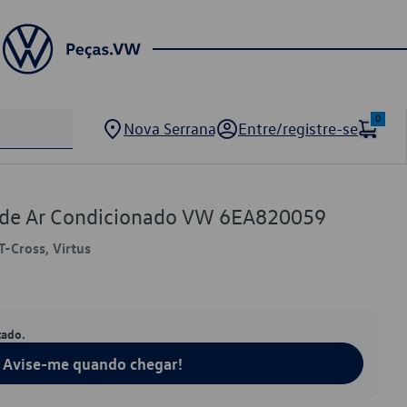
0
Nova Serrana
Entre/registre-se
o de Ar Condicionado VW 6EA820059
T-Cross, Virtus
tado.
Avise-me quando chegar!