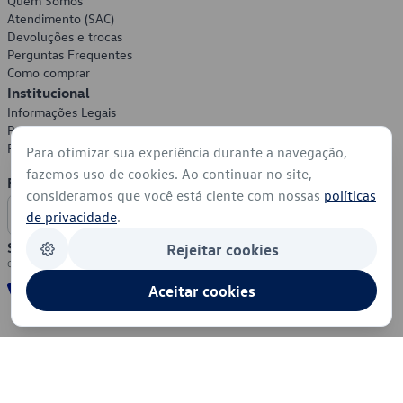
Quem Somos
Atendimento (SAC)
Devoluções e trocas
Perguntas Frequentes
Como comprar
Institucional
Informações Legais
Política de Privacidade
Política de Cookies
Para otimizar sua experiência durante a navegação,
fazemos uso de cookies. Ao continuar no site,
Formas de Pagamento
consideramos que você está ciente com nossas
políticas
de privacidade
.
Segurança
Rejeitar cookies
Aceitar cookies
© 2026 - Volkswagen do Brasil - Todos os direitos reservados