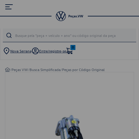
0
Nova Serrana
Entre/registre-se
/
Peças VW
/
Busca Simplificada
/
Peças por Código Original