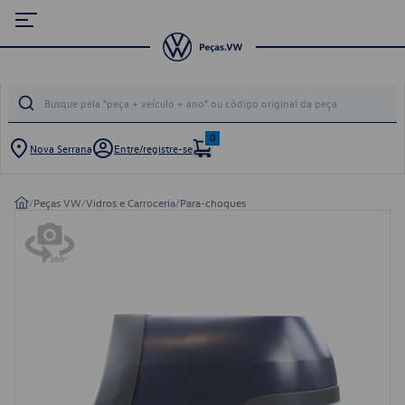
0
Nova Serrana
Entre/registre-se
/
Peças VW
/
Vidros e Carroceria
/
Para-choques