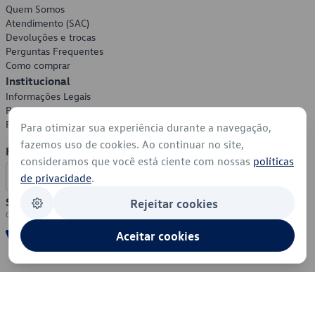
Quem Somos
Atendimento (SAC)
Devoluções e trocas
Perguntas Frequentes
Como comprar
Institucional
Informações Legais
Política de Privacidade
Política de Cookies
Para otimizar sua experiência durante a navegação,
fazemos uso de cookies. Ao continuar no site,
Formas de Pagamento
consideramos que você está ciente com nossas
políticas
de privacidade
.
Segurança
Rejeitar cookies
Aceitar cookies
© 2026 - Volkswagen do Brasil - Todos os direitos reservados