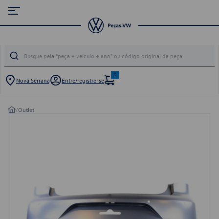
0
Nova Serrana
Entre/registre-se
/
Outlet