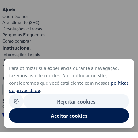
Ajuda
Quem Somos
Atendimento (SAC)
Devoluções e trocas
Perguntas Frequentes
Como comprar
Institucional
Informações Legais
Política de Privacidade
Política de Cookies
Para otimizar sua experiência durante a navegação,
fazemos uso de cookies. Ao continuar no site,
Formas de Pagamento
consideramos que você está ciente com nossas
políticas
de privacidade
.
Segurança
Rejeitar cookies
Aceitar cookies