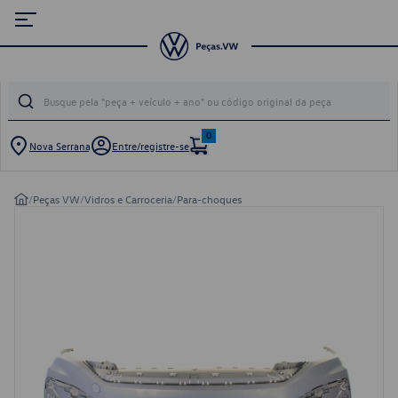
0
Nova Serrana
Entre/registre-se
/
Peças VW
/
Vidros e Carroceria
/
Para-choques