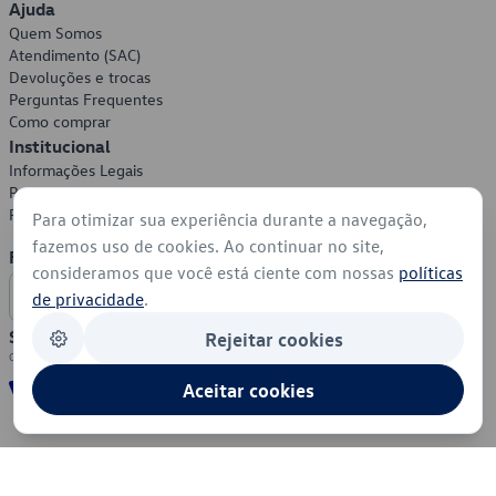
Ajuda
Quem Somos
Atendimento (SAC)
Devoluções e trocas
Perguntas Frequentes
Como comprar
Institucional
Informações Legais
Política de Privacidade
Política de Cookies
Para otimizar sua experiência durante a navegação,
fazemos uso de cookies. Ao continuar no site,
Formas de Pagamento
consideramos que você está ciente com nossas
políticas
de privacidade
.
Segurança
Rejeitar cookies
Aceitar cookies