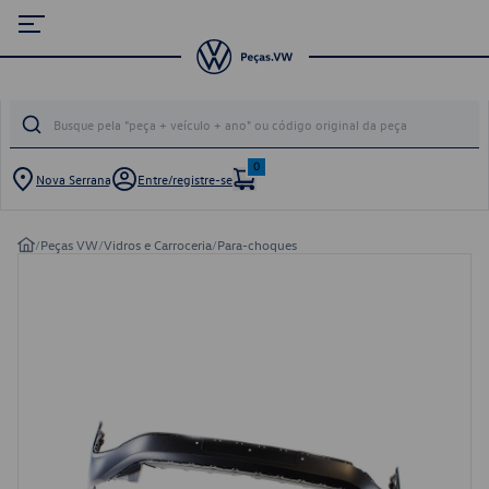
0
Nova Serrana
Entre/registre-se
/
Peças VW
/
Vidros e Carroceria
/
Para-choques