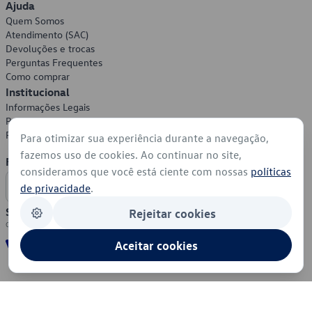
Ajuda
Quem Somos
Atendimento (SAC)
Devoluções e trocas
Perguntas Frequentes
Como comprar
Institucional
Informações Legais
Política de Privacidade
Política de Cookies
Para otimizar sua experiência durante a navegação,
fazemos uso de cookies. Ao continuar no site,
Formas de Pagamento
consideramos que você está ciente com nossas
políticas
de privacidade
.
Segurança
Rejeitar cookies
Aceitar cookies