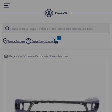
0
Nova Serrana
Entre/registre-se
/
Peças VW
/
Vidros e Carroceria
/
Para-choques