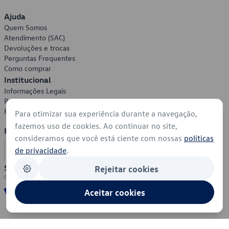
Ajuda
Quem Somos
Atendimento (SAC)
Devoluções e trocas
Perguntas Frequentes
Como comprar
Institucional
Informações Legais
Política de Privacidade
Política de Cookies
Para otimizar sua experiência durante a navegação,
fazemos uso de cookies. Ao continuar no site,
Formas de Pagamento
consideramos que você está ciente com nossas
políticas
de privacidade
.
Segurança
Rejeitar cookies
Aceitar cookies