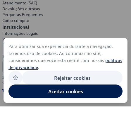
Atendimento (SAC)
Devoluções e trocas
Perguntas Frequentes
Como comprar
Institucional
Informações Legais
Política de Privacidade
Política de Cookies
Para otimizar sua experiência durante a navegação,
fazemos uso de cookies. Ao continuar no site,
Formas de Pagamento
consideramos que você está ciente com nossas
políticas
de privacidade
.
Segurança
Rejeitar cookies
Aceitar cookies
© 2026 - Volkswagen do Brasil - Todos os direitos reservados