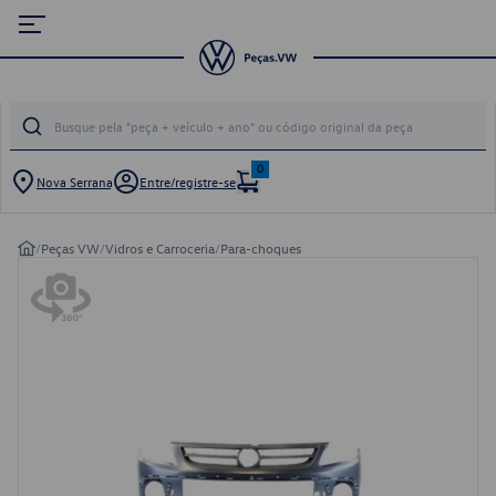
0
Nova Serrana
Entre/registre-se
/
Peças VW
/
Vidros e Carroceria
/
Para-choques