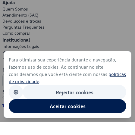
Ajuda
Quem Somos
Atendimento (SAC)
Devoluções e trocas
Perguntas Frequentes
Como comprar
Institucional
Informações Legais
Política de Privacidade
Política de Cookies
Para otimizar sua experiência durante a navegação,
fazemos uso de cookies. Ao continuar no site,
Formas de Pagamento
consideramos que você está ciente com nossas
políticas
de privacidade
.
Segurança
Rejeitar cookies
Aceitar cookies