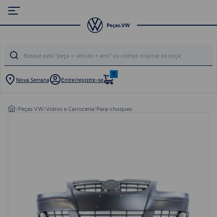
0
Nova Serrana
Entre/registre-se
/
Peças VW
/
Vidros e Carroceria
/
Para-choques