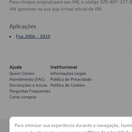
Para-choque original para seu VW, o código 5Z0-807-217-B
VW genuínas na sua loja virtual oficial da VW.
Aplicações
Fox 2004 - 2010
Ajuda
Institucional
Quem Somos
Informações Legais
Atendimento (SAC)
Política de Privacidade
Devoluções e trocas
Política de Cookies
Perguntas Frequentes
Como comprar
Para otimizar sua experiência durante a navegação, faze
© 2026 - Volkswagen do Brasil - Todos os direitos reservados