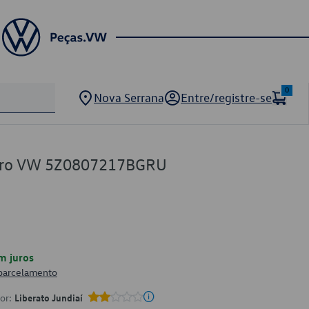
0
Nova Serrana
Entre/registre-se
eiro VW 5Z0807217BGRU
m juros
 parcelamento
por:
Liberato Jundiaí