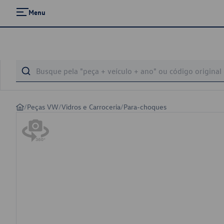
Menu
/
Peças VW
/
Vidros e Carroceria
/
Para-choques