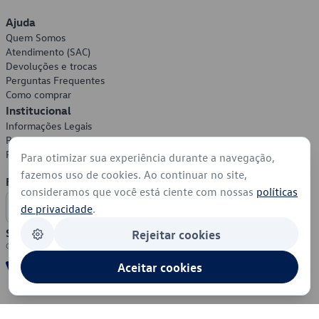
Ajuda
Quem Somos
Atendimento (SAC)
Devoluções e trocas
Perguntas Frequentes
Como comprar
Institucional
Informações Legais
Política de Privacidade
Política de Cookies
Para otimizar sua experiência durante a navegação,
fazemos uso de cookies. Ao continuar no site,
Formas de Pagamento
consideramos que você está ciente com nossas
políticas
de privacidade
.
Segurança
Rejeitar cookies
Aceitar cookies