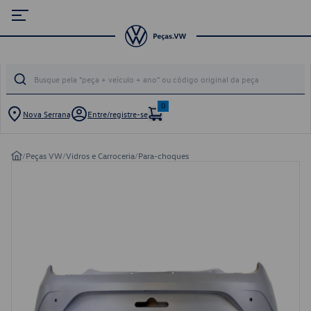
0
Nova Serrana
Entre/registre-se
/
Peças VW
/
Vidros e Carroceria
/
Para-choques