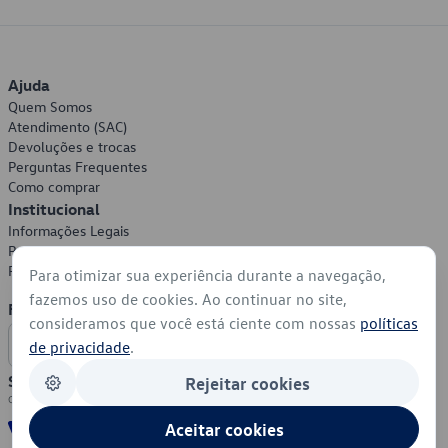
Ajuda
Quem Somos
Atendimento (SAC)
Devoluções e trocas
Perguntas Frequentes
Como comprar
Institucional
Informações Legais
Política de Privacidade
Política de Cookies
Para otimizar sua experiência durante a navegação,
fazemos uso de cookies. Ao continuar no site,
Formas de Pagamento
consideramos que você está ciente com nossas
políticas
de privacidade
.
Segurança
Rejeitar cookies
Aceitar cookies