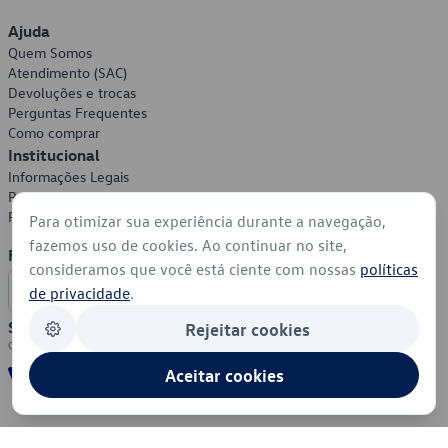
Ajuda
Quem Somos
Atendimento (SAC)
Devoluções e trocas
Perguntas Frequentes
Como comprar
Institucional
Informações Legais
Política de Privacidade
Política de Cookies
Para otimizar sua experiência durante a navegação,
fazemos uso de cookies. Ao continuar no site,
Formas de Pagamento
consideramos que você está ciente com nossas
políticas
de privacidade
.
Segurança
Rejeitar cookies
Aceitar cookies