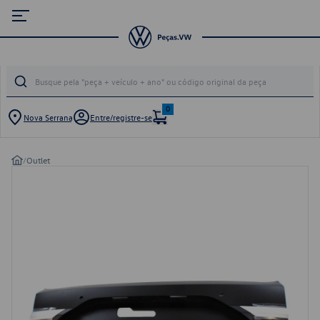
0
Nova Serrana
Entre/registre-se
/
Outlet