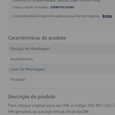
Consulte a compatibilidade fazendo login na sua conta.
Código original consultado:
5Z6807421GGRU
Compatibilidade disponível apenas para clientes logados.
Entrar
Características do produto
Posição de Montagem
Acabamento
Lado de Montagem
Pintado?
Descrição do produto
Para-choque original para seu VW, o código 5Z6-807-421-G
VW genuínas na sua loja virtual oficial da VW.