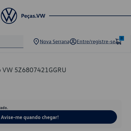
0
Nova Serrana
Entre/registre-se
iro VW 5Z6807421GGRU
tado.
Avise-me quando chegar!