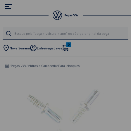
0
Nova Serrana
Entre/registre-se
/
Peças VW
/
Vidros e Carroceria
/
Para-choques