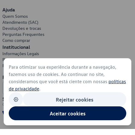
Ajuda
Quem Somos
Atendimento (SAC)
Devoluções e trocas
Perguntas Frequentes
Como comprar
Institucional
Informações Legais
Política de Privacidade
Política de Cookies
Para otimizar sua experiência durante a navegação,
fazemos uso de cookies. Ao continuar no site,
Formas de Pagamento
consideramos que você está ciente com nossas
políticas
de privacidade
.
Segurança
Rejeitar cookies
Aceitar cookies