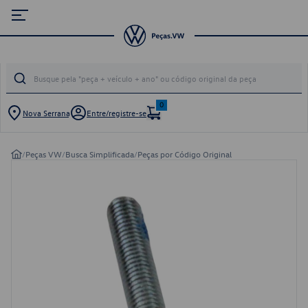
0
Nova Serrana
Entre/registre-se
/
Peças VW
/
Busca Simplificada
/
Peças por Código Original